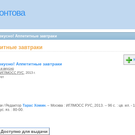
онтова
вкусно! Аппетитные завтраки
титные завтраки
Н
вкусно! Аппетитные завтраки
 и вкусно
ИГЛМОСС РУС
, 2013 г.
ует
ки / Редактор
Тарас Хомин
. – Москва : ИГЛМОСС РУС, 2013. – 96 с. : цв. ил. - 1
с. яз. : 80-00.
Доступно для выдачи