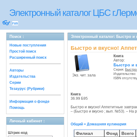
Электронный каталог ЦБС г.Лерм
👓
rus
Поиск :
Электронный каталог: Быстро и 
Новые поступления
Быстро и вкусно! Аппе
Простой поиск
Книга
Расширенный поиск
Автор:
Быстро и 
Серия:
Быстро
Авторы
Издательство:
Экз. чит. зала
Издательства
ISBN отсутств
Серии
Тезаурус (Рубрики)
Книга
36.99 Б95
Информация о фонде
Быстро и вкусно! Аппетитные завтра
Помощь
– (Быстро и вкусно ; вып. №53). – На ру
Личный кабинет :
Общий = Домашняя кулинария
Штрих-код
Филиал
Фонд
Всего