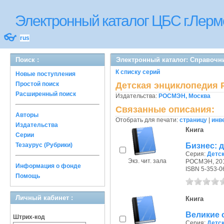
Электронный каталог ЦБС г.Лерм
👓
rus
Поиск :
Электронный каталог: Справочни
К списку серий
Новые поступления
Простой поиск
Детская энциклопедия
Расширенный поиск
Издательства:
РОСМЭН, Москва
Связанные описания:
Авторы
Отобрать для печати:
страницу
|
инв
Издательства
Книга
Серии
Бизнес: д
Тезаурус (Рубрики)
Серия:
Детс
Экз. чит. зала
РОСМЭН, 201
Информация о фонде
ISBN 5-353-0
Помощь
Личный кабинет :
Книга
Великие с
Штрих-код
Серия:
Детс