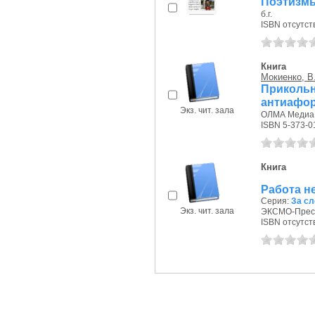
Поэтизм
б.г.
ISBN отсутст
Книга
Мокиенко, В
Прико
антиафо
Экз. чит. зала
ОЛМА Медиа Г
ISBN 5-373-0
Книга
Работа н
Серия:
За сл
Экз. чит. зала
ЭКСМО-Пресс,
ISBN отсутст