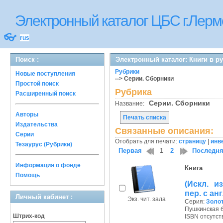
Электронный каталог ЦБС г.Лерм
👓
rus
Поиск :
Электронный каталог: Книги в р
Рубрики
Новые поступления
--> Серии. Сборники
Простой поиск
Рубрика
Расширенный поиск
Серии. Сборники
Название:
Авторы
Печать списка
Издательства
Связанные описания:
Серии
Отобрать для печати:
страницу
|
инв
Тезаурус (Рубрики)
Первая
1
2
Последн
Информация о фонде
Книга
Помощь
(Искл. и
пер. с ан
Личный кабинет :
Экз. чит. зала
Серия:
Золо
Пушкинская б
Штрих-код
ISBN отсутст