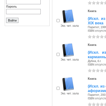
Пароль
Книга
(Искл. и
XIX века
Экз. чит. зала
Паритет, 1999
ISBN отсутст
Книга
(Искл. и
карманны
Экз. чит. зала
Дубна, б.г.
ISBN отсутст
Книга
(Искл. и
афоризм
Экз. чит. зала
Паритет, 2001
ISBN отсутст