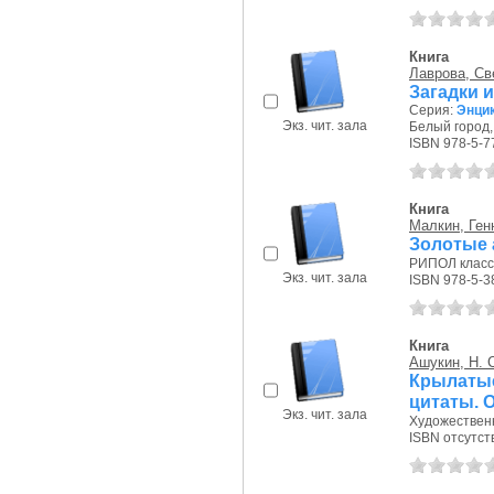
Книга
Лаврова, Св
Загадки 
Серия:
Энцик
Экз. чит. зала
Белый город, 
ISBN 978-5-7
Книга
Малкин, Ге
Золотые
РИПОЛ класси
Экз. чит. зала
ISBN 978-5-3
Книга
Ашукин, Н. 
Крылаты
цитаты. 
Экз. чит. зала
Художественн
ISBN отсутст