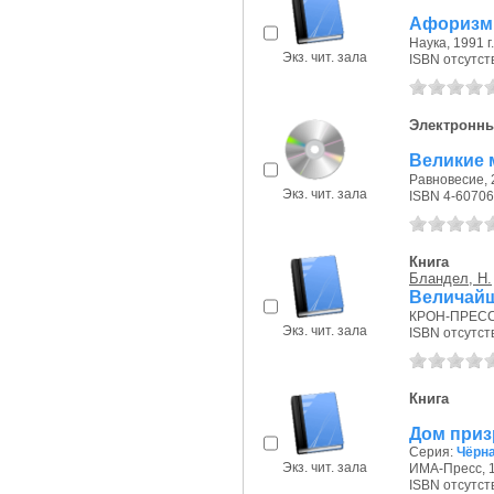
Афоризмы
Наука, 1991 г.
Экз. чит. зала
ISBN отсутст
Электронны
Великие 
Равновесие, 2
Экз. чит. зала
ISBN 4-60706
Книга
Бландел, Н.
Величайш
КРОН-ПРЕСС,
Экз. чит. зала
ISBN отсутст
Книга
Дом призр
Серия:
Чёрн
Экз. чит. зала
ИМА-Пресс, 1
ISBN отсутст