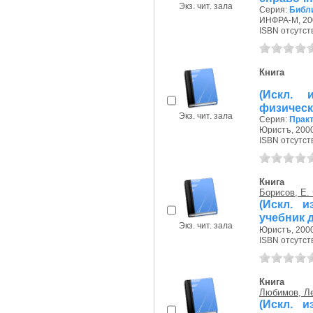
Экз. чит. зала
Серия:
Библ
ИНФРА-М, 200
ISBN отсутст
Книга
(Искл. 
физическ
Экз. чит. зала
Серия:
Прак
Юристъ, 2000
ISBN отсутст
Книга
Борисов, Е.
(Искл. 
учебник 
Экз. чит. зала
Юристъ, 2000
ISBN отсутст
Книга
Любимов, Л
(Искл. 