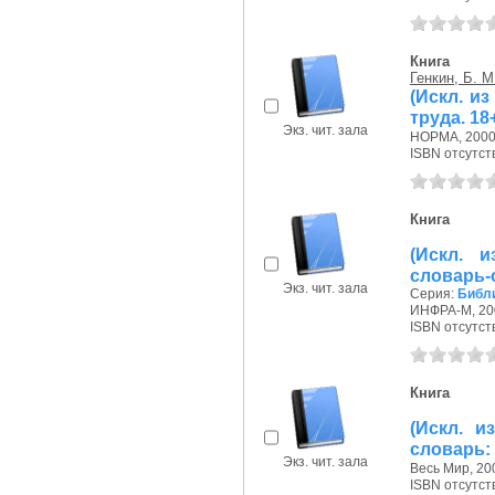
Книга
Генкин, Б. М
(Искл. и
труда. 18
Экз. чит. зала
НОРМА, 2000 
ISBN отсутст
Книга
(Искл. 
словарь-
Экз. чит. зала
Серия:
Библ
ИНФРА-М, 200
ISBN отсутст
Книга
(Искл. и
словарь:
Экз. чит. зала
Весь Мир, 200
ISBN отсутст