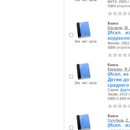
Экз. чит. зала
ВИТА, 2003 г.
ISBN отсутст
Книга
Басаков, М.
(Искл. и
корреспо
Экз. чит. зала
Феникс, 2001 
ISBN отсутст
Книга
Березин, Ф.
(Искл. и
Детям до
Экз. чит. зала
среднего
Серия:
Друго
Эксмо, 2010 г
ISBN 5-699-4
Книга
Голубков, Е.
(Искл. и