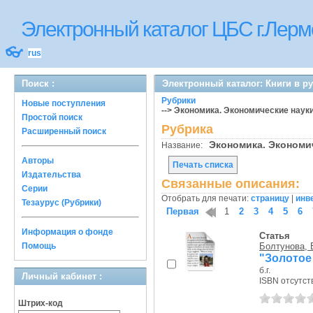
Электронный каталог ЦБС г.Лерм
👓
rus
Поиск :
Электронный каталог: Книги в р
Рубрики
Новые поступления
--> Экономика. Экономические наук
Простой поиск
Рубрика
Расширенный поиск
Экономика. Экономи
Название:
Авторы
Печать списка
Издательства
Связанные описания:
Серии
Отобрать для печати:
страницу
|
инв
Тезаурус (Рубрики)
Первая
1
2
3
4
5
6
Информация о фонде
Статья
Помощь
Болтунова, 
"Золотое
б.г.
Личный кабинет :
ISBN отсутст
Штрих-код