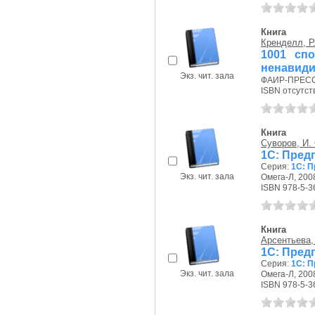
Книга
Кренделл, Р
1001 сп
ненавиди
Экз. чит. зала
ФАИР-ПРЕСС,
ISBN отсутст
Книга
Суворов, И. 
1С: Пред
Серия:
1С: П
Экз. чит. зала
Омега-Л, 2008
ISBN 978-5-3
Книга
Арсентьева, 
1С: Предп
Серия:
1С: П
Экз. чит. зала
Омега-Л, 2008
ISBN 978-5-3