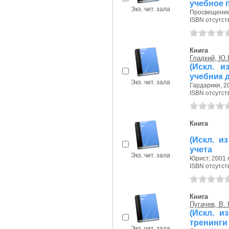
учебное 
Экз. чит. зала
Просвещение,
ISBN отсутст
Книга
Гладкий, Ю.
(Искл. и
учебник 
Экз. чит. зала
Гардарики, 20
ISBN отсутст
Книга
(Искл. и
учета
Экз. чит. зала
Юрист, 2001 г
ISBN отсутст
Книга
Пугачев, В. 
(Искл. и
тренинги
Экз. чит. зала