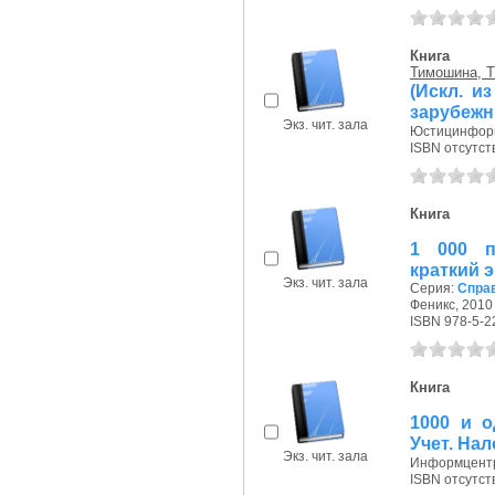
Книга
Тимошина, Т
(Искл. и
зарубежн
Экз. чит. зала
Юстицинформ,
ISBN отсутст
Книга
1 000 п
краткий 
Экз. чит. зала
Серия:
Спра
Феникс, 2010 
ISBN 978-5-2
Книга
1000 и о
Учет. На
Экз. чит. зала
Информцентр 
ISBN отсутст