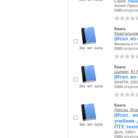
Серия:
Упра
Аспект-Пресс,
ISBN отсутст
Книга
Квартальнов
(Искл. из
Финансы и ста
Экз. чит. зала
ISBN отсутст
Книга
Цыпкин, Ю.А
(Искл. и
ЮНИТИ, 2001 
Экз. чит. зала
ISBN отсутст
Книга
Липсиц, Иго
(Искл. и
учебник 
Экз. чит. зала
ПТУ, тех
Дело, 1993 г.
ISBN отсутст