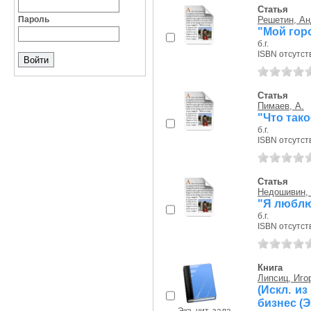
Статья
Пароль
Решетин, Ан
"Мой горо
б.г.
ISBN отсутст
Статья
Пимаев, А.
"Что так
б.г.
ISBN отсутст
Статья
Недошивин,
"Я люблю
б.г.
ISBN отсутст
Книга
Липсиц, Иго
(Искл. и
бизнес (