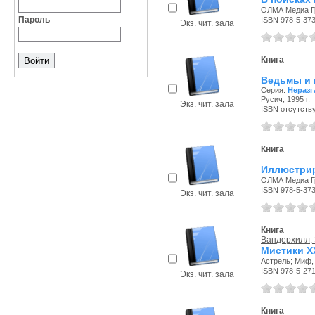
ОЛМА Медиа Гр
Пароль
ISBN 978-5-37
Экз. чит. зала
Книга
Ведьмы и 
Серия:
Неразг
Русич, 1995 г.
Экз. чит. зала
ISBN отсутств
Книга
Иллюстрир
ОЛМА Медиа Гр
ISBN 978-5-37
Экз. чит. зала
Книга
Вандерхилл,
Мистики Х
Астрель; Миф, 
ISBN 978-5-271
Экз. чит. зала
Книга