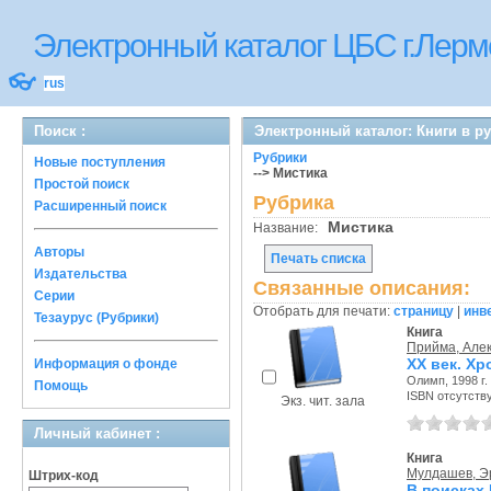
Электронный каталог ЦБС г.Лерм
👓
rus
Поиск :
Электронный каталог: Книги в р
Рубрики
Новые поступления
--> Мистика
Простой поиск
Рубрика
Расширенный поиск
Мистика
Название:
Авторы
Печать списка
Издательства
Связанные описания:
Серии
Отобрать для печати:
страницу
|
инв
Тезаурус (Рубрики)
Книга
Прийма, Але
XX век. Х
Информация о фонде
Олимп, 1998 г.
Помощь
ISBN отсутств
Экз. чит. зала
Личный кабинет :
Книга
Мулдашев, Э
Штрих-код
В поисках 