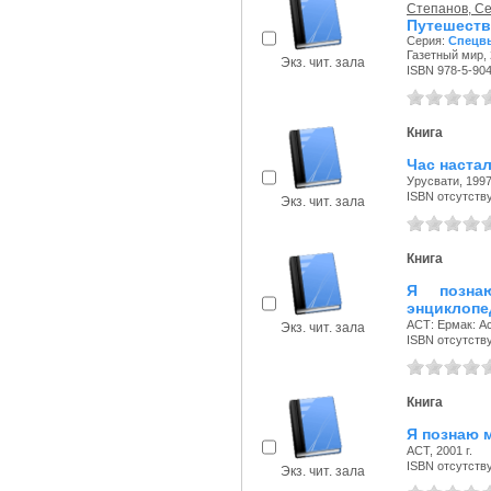
Степанов, С
Путешеств
Серия:
Спецвы
Газетный мир, 
Экз. чит. зала
ISBN 978-5-90
Книга
Час наста
Урусвати, 1997 
ISBN отсутств
Экз. чит. зала
Книга
Я познаю
энциклопе
АСТ: Ермак: Ас
Экз. чит. зала
ISBN отсутств
Книга
Я познаю 
АСТ, 2001 г.
ISBN отсутств
Экз. чит. зала