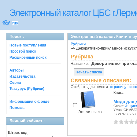
Электронный каталог ЦБС г.Лерм
👓
rus
Поиск :
Электронный каталог: Книги в р
Рубрики
Новые поступления
--> Декоративно-прикладное искусс
Простой поиск
Рубрика
Расширенный поиск
Декоративно-прикл
Название:
Авторы
Печать списка
Издательства
Связанные описания:
Серии
Отобрать для печати:
страницу
|
инв
Тезаурус (Рубрики)
Книга
Мода для 
Информация о фонде
Серия:
Энцик
Помощь
УМка: СИМБАТ,
Экз. чит. зала
ISBN 978-5-50
Личный кабинет :
Штрих-код