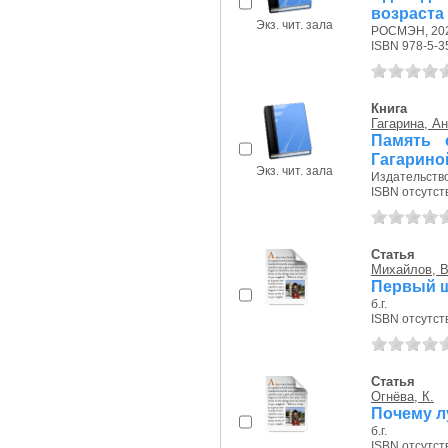
возраста
Экз. чит. зала
РОСМЭН, 202
ISBN 978-5-3
Книга
Гагарина, А
Память 
Гагарино
Экз. чит. зала
Издательство
ISBN отсутст
Статья
Михайлов, В
Первый ш
б.г.
ISBN отсутст
Статья
Огнёва, К.
Почему л
б.г.
ISBN отсутст