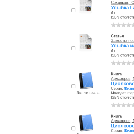
Сохряков, Ю
Улыбка Г
б.г.
ISBN отсутст
Статья
Замостьянов
Улыбка и
б.г.
ISBN отсутст
Книга
Арлазоров,
Циолков
Серия:
Жизн
Экз. чит. зала
Молодая гвар
ISBN отсутст
Книга
Арлазоров,
Циолков
Серия:
Жизн