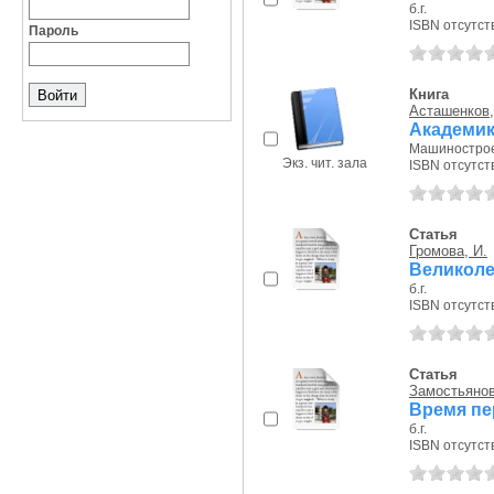
б.г.
ISBN отсутст
Пароль
Книга
Асташенков
Академик
Машиностроен
Экз. чит. зала
ISBN отсутст
Статья
Громова, И.
Великоле
б.г.
ISBN отсутст
Статья
Замостьянов
Время пе
б.г.
ISBN отсутст