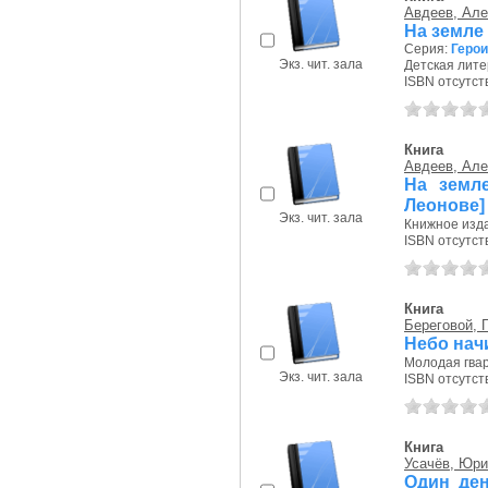
Авдеев, Але
На земле 
Серия:
Герои
Экз. чит. зала
Детская литер
ISBN отсутст
Книга
Авдеев, Але
На земле
Леонове]
Экз. чит. зала
Книжное изда
ISBN отсутст
Книга
Береговой, 
Небо нач
Молодая гвар
Экз. чит. зала
ISBN отсутст
Книга
Усачёв, Юр
Один ден