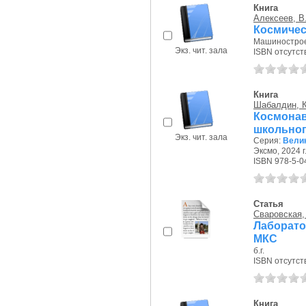
Книга
Алексеев, В.
Космичес
Машиностроен
Экз. чит. зала
ISBN отсутст
Книга
Шабалдин, К
Космона
школьног
Экз. чит. зала
Серия:
Вели
Эксмо, 2024 г
ISBN 978-5-0
Статья
Сваровская,
Лаборато
МКС
б.г.
ISBN отсутст
Книга