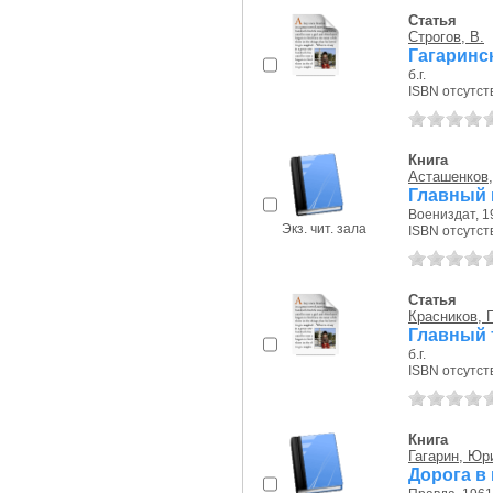
Статья
Строгов, В.
Гагаринс
б.г.
ISBN отсутст
Книга
Асташенков
Главный 
Воениздат, 19
Экз. чит. зала
ISBN отсутст
Статья
Красников, 
Главный 
б.г.
ISBN отсутст
Книга
Гагарин, Юр
Дорога в