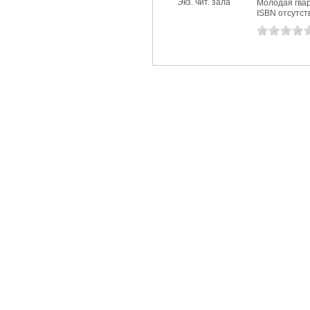
Экз. чит. зала
Молодая гвар
ISBN отсутст