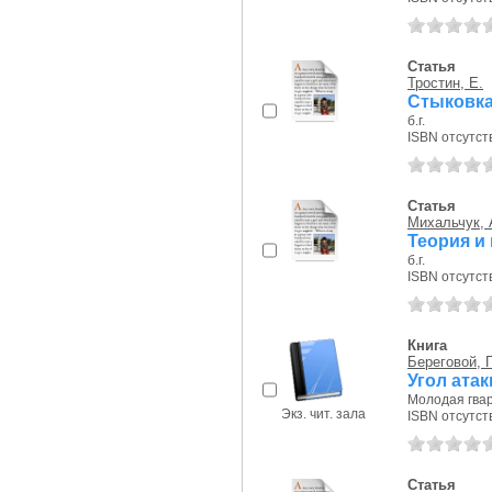
Статья
Тростин, Е.
Стыковка
б.г.
ISBN отсутст
Статья
Михальчук, 
Теория и
б.г.
ISBN отсутст
Книга
Береговой, 
Угол атак
Молодая гвар
Экз. чит. зала
ISBN отсутст
Статья