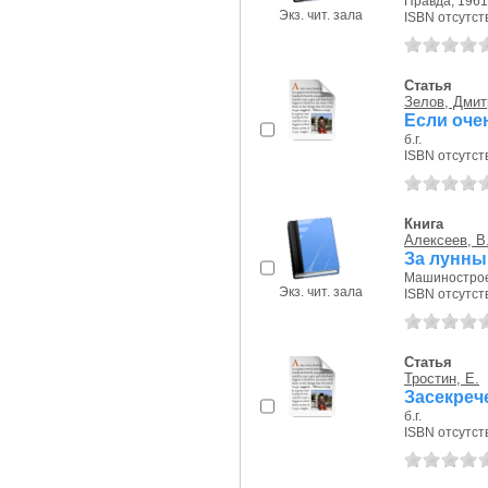
Правда, 1961 
Экз. чит. зала
ISBN отсутст
Статья
Зелов, Дмит
Если очен
б.г.
ISBN отсутст
Книга
Алексеев, В
За лунны
Машиностроен
Экз. чит. зала
ISBN отсутст
Статья
Тростин, Е.
Засекреч
б.г.
ISBN отсутст