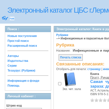
Электронный каталог ЦБС г.Лерм
👓
rus
Поиск :
Электронный каталог: Книги в р
Рубрики
Новые поступления
--> Инфекционные и паразитные бо
Простой поиск
Рубрика
Расширенный поиск
Инфекционные и па
Название:
Авторы
Печать списка
Издательства
Связанные описания:
Серии
Отобрать для печати:
страницу
|
инв
Тезаурус (Рубрики)
Книга
Плэтт, Рича
Информация о фонде
Самая чу
Помощь
зараза: д
Экз. чит. зала
АСТ, Астрель-
ISBN 978-5-1
Личный кабинет :
Штрих-код