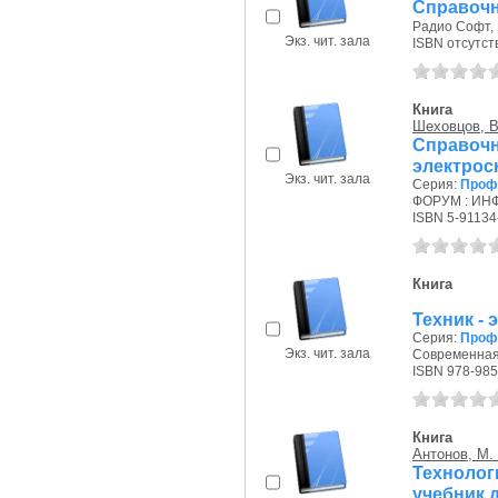
Справочн
Радио Софт, 
Экз. чит. зала
ISBN отсутст
Книга
Шеховцов, В
Справоч
электро
Экз. чит. зала
Серия:
Проф
ФОРУМ : ИНФР
ISBN 5-91134
Книга
Техник - 
Серия:
Профе
Экз. чит. зала
Современная 
ISBN 978-985
Книга
Антонов, М.
Технолог
учебник 