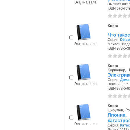
Экз. чит. зала
Высшая школа
ISBN отсутст
Книга
Что такое
Серия:
Disco
Экз. чит. зала
Махаон: Издан
ISBN 978-5-3
Книга
Коршевер, Н.
Электрик
Серия:
Дома
Экз. чит. зала
Вече, 2005 г.
ISBN 978-5-9
Книга
Цирулёв, Р
Япония.
катастр
Экз. чит. зала
Серия:
Ката
Эксмо, 2011 г.