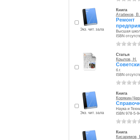
Книга
Атабеков, В.
Ремонт
предприя
Экз. чит. зала
Высшая школа
ISBN отсутст
Статья
Крылов, Н.
Советски
б.г.
ISBN отсутст
Книга
Корякин-Черн
Справочн
Наука и Техни
Экз. чит. зала
ISBN 978-5-9
Книга
Кисаримов, Р