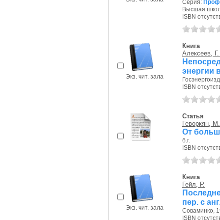
Серия:
Проф
Высшая школа
ISBN отсутст
Книга
Алексеев, Г.
Непосре
энергии 
Экз. чит. зала
Госэнергоизда
ISBN отсутст
Статья
Геворкян, М.
От больш
б.г.
ISBN отсутст
Книга
Гейл, Р.
Последн
пер. с анг
Экз. чит. зала
Соваминко, 19
ISBN отсутст