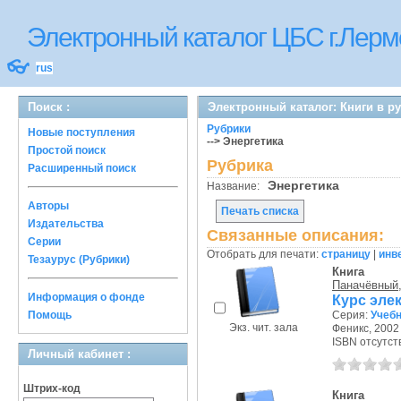
Электронный каталог ЦБС г.Лерм
👓
rus
Поиск :
Электронный каталог: Книги в р
Рубрики
Новые поступления
--> Энергетика
Простой поиск
Рубрика
Расширенный поиск
Энергетика
Название:
Авторы
Печать списка
Издательства
Связанные описания:
Серии
Отобрать для печати:
страницу
|
инв
Тезаурус (Рубрики)
Книга
Паначёвный,
Информация о фонде
Курс эле
Помощь
Серия:
Учебн
Экз. чит. зала
Феникс, 2002 
ISBN отсутст
Личный кабинет :
Штрих-код
Книга