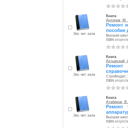
Книга
Антонов, М.
Ремонт н
пособие 
Экз. чит. зала
Высшая школа
ISBN отсутст
Книга
Ахтырский, 
Ремонт 
справочн
Экз. чит. зала
Стройиздат, 1
ISBN отсутст
Книга
Атабеков, В.
Ремонт 
аппарату
Экз. чит. зала
Высшая школа
ISBN отсутст