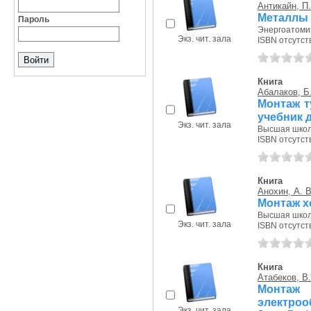
Антикайн, П.
Металлы 
Пароль
Энергоатомиз
Экз. чит. зала
ISBN отсутст
Книга
Абалаков, Б.
Монтаж т
учебник 
Экз. чит. зала
Высшая школа
ISBN отсутст
Книга
Анохин, А. В
Монтаж х
Высшая школа
Экз. чит. зала
ISBN отсутст
Книга
Атабеков, В.
Монтаж
электроо
Экз. чит. зала