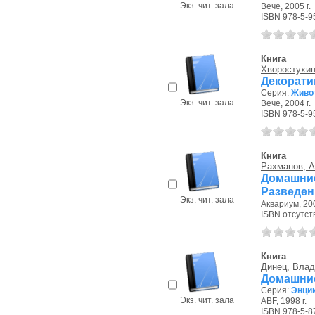
Экз. чит. зала
Вече, 2005 г.
ISBN 978-5-9
Книга
Хворостухин
Декорат
Серия:
Живо
Экз. чит. зала
Вече, 2004 г.
ISBN 978-5-9
Книга
Рахманов, А
Домашни
Разведен
Экз. чит. зала
Аквариум, 200
ISBN отсутст
Книга
Динец, Вла
Домашни
Серия:
Энци
Экз. чит. зала
ABF, 1998 г.
ISBN 978-5-8