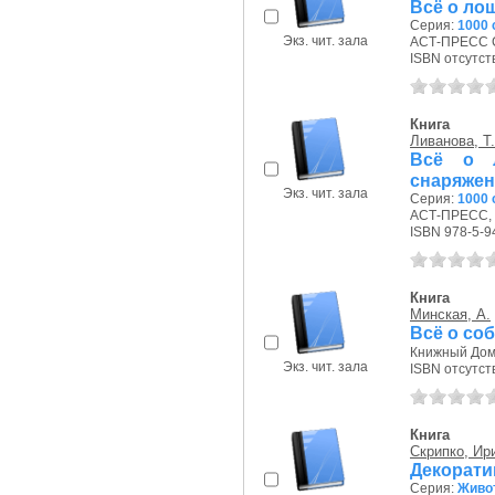
Всё о ло
Серия:
1000 
Экз. чит. зала
АСТ-ПРЕСС СК
ISBN отсутст
Книга
Ливанова, Т.
Всё о л
снаряжен
Экз. чит. зала
Серия:
1000 
АСТ-ПРЕСС, 2
ISBN 978-5-9
Книга
Минская, А.
Всё о со
Книжный Дом,
Экз. чит. зала
ISBN отсутст
Книга
Скрипко, Ир
Декорат
Серия:
Живо