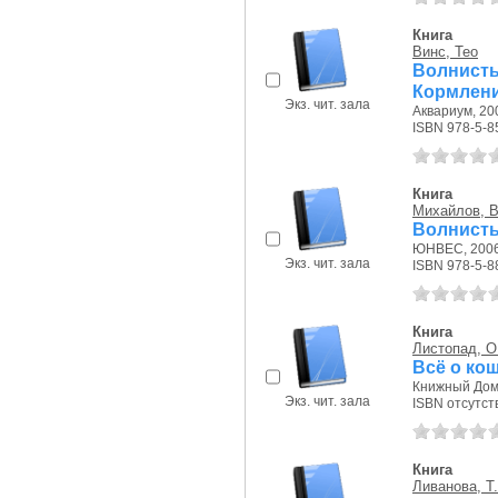
Книга
Винс, Тео
Волнист
Кормлени
Экз. чит. зала
Аквариум, 200
ISBN 978-5-8
Книга
Михайлов, 
Волнисты
ЮНВЕС, 2006 
Экз. чит. зала
ISBN 978-5-8
Книга
Листопад, О
Всё о ко
Книжный Дом,
Экз. чит. зала
ISBN отсутст
Книга
Ливанова, Т.