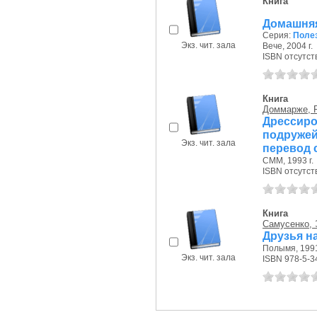
Книга
Домашняя
Серия:
Поле
Экз. чит. зала
Вече, 2004 г.
ISBN отсутст
Книга
Доммарже, Р
Дрессиро
подружей
Экз. чит. зала
перевод 
СММ, 1993 г.
ISBN отсутст
Книга
Самусенко, Э
Друзья н
Полымя, 1991
Экз. чит. зала
ISBN 978-5-3