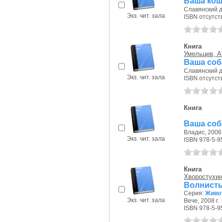
Ваша кош
Славянский до
Экз. чит. зала
ISBN отсутст
Книга
Умельцев, А
Ваша соб
Славянский до
Экз. чит. зала
ISBN отсутст
Книга
Ваша соба
Владис, 2006 
Экз. чит. зала
ISBN 978-5-9
Книга
Хворостухин
Волнисты
Серия:
Живо
Экз. чит. зала
Вече, 2008 г.
ISBN 978-5-9