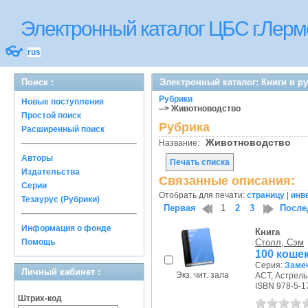
Электронный каталог ЦБС г.Лерм
👓
rus
Поиск :
Электронный каталог: Книги в р
Рубрики
Новые поступления
--> Животноводство
Простой поиск
Рубрика
Расширенный поиск
Животноводство
Название:
Авторы
Печать списка
Издательства
Связанные описания:
Серии
Отобрать для печати:
страницу
|
инв
Тезаурус (Рубрики)
Первая
1
2
3
После
Информация о фонде
Книга
Помощь
Столл, Сэм
100 коше
Серия:
Заме
Личный кабинет :
Экз. чит. зала
АСТ, Астрель-
ISBN 978-5-1
Штрих-код