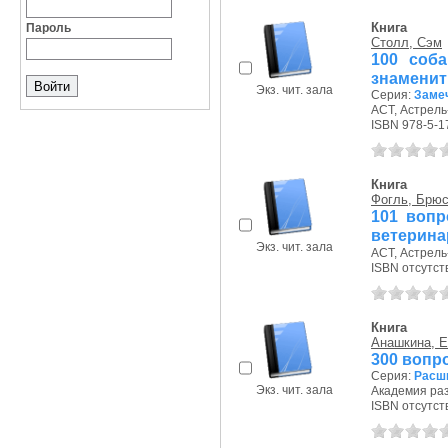
Книга
Пароль
Столл, Сэм
100 соб
знаменит
Экз. чит. зала
Серия:
Заме
АСТ, Астрель-
ISBN 978-5-1
Книга
Фогль, Брю
101 вопр
ветеринар
Экз. чит. зала
АСТ, Астрель-
ISBN отсутст
Книга
Анашкина, Е
300 вопр
Серия:
Расши
Экз. чит. зала
Академия раз
ISBN отсутст