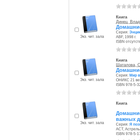
Книга
Динец, Вла
Домашни
Серия:
Энци
Экз. чит. зала
ABF, 1998 г.
ISBN отсутст
Книга
Шаталова, С
Домашние
Серия:
Мир в
Экз. чит. зала
ОНИКС 21 век,
ISBN 978-5-3
Книга
Домашни
важных дл
Экз. чит. зала
Серия:
Я по
АСТ, Астрель-
ISBN 978-5-1