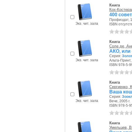
Книга
Кох-Костерз
400 сове
Профиздат, 1
Экз. чит. зала
ISBN отсутст
Книга
Соле де, Ан
АКО, или
Серия:
Золот
Экз. чит. зала
Альта-Принт, 
ISBN 978-5-9
Книга
Сергиенко, 
Ваша кош
Серия:
Зоок
Экз. чит. зала
Вече, 2005 г.
ISBN 978-5-9
Книга
Умельцев, В