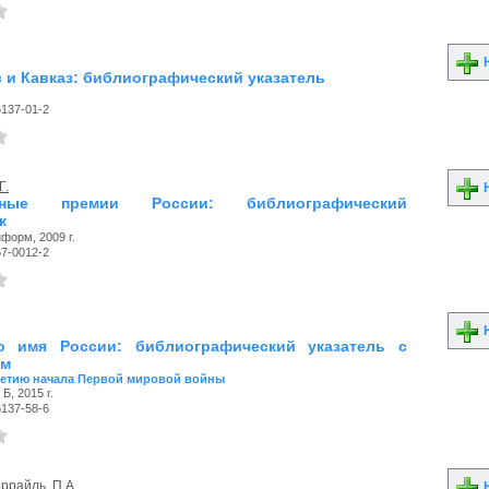
Н
 и Кавказ: библиографический указатель
6137-01-2
Г.
Н
урные премии России: библиографический
к
форм, 2009 г.
67-0012-2
Н
о имя России: библиографический указатель с
ом
летию начала Первой мировой войны
Б, 2015 г.
6137-58-6
ррайль, П.А.
Н