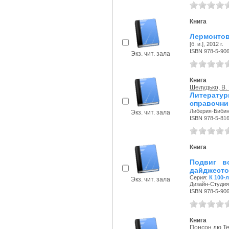
Книга
Лермонтов
[б. и.], 2012 г.
ISBN 978-5-90
Экз. чит. зала
Книга
Шелудько, В. 
Литерат
справочни
Либерия-Бибин
Экз. чит. зала
ISBN 978-5-81
Книга
Подвиг в
дайджест
Серия:
К 100-
Экз. чит. зала
Дизайн-Студия 
ISBN 978-5-90
Книга
Понсон дю Те