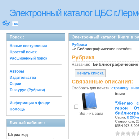
Электронный каталог ЦБС г.Лерм
👓
rus
Поиск :
Электронный каталог: Книги в р
Рубрики
Новые поступления
--> Библиографические пособия
Простой поиск
Рубрика
Расширенный поиск
Библиографические
Название:
Авторы
Печать списка
Издательства
Связанные описания:
Серии
Отобрать для печати:
страницу
|
инв
Тезаурус (Рубрики)
Книга
"Желаю с
Информация о фонде
герои От
Помощь
библиогра
Экз. чит. зала
Серия:
К 200-
Ставрополь, 20
Личный кабинет :
ISBN 978-5-90
Штрих-код