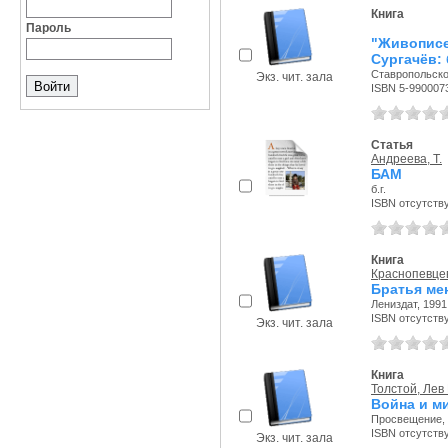
Книга
Пароль
"Живописе
Сургачёв:
Ставропольское
Экз. чит. зала
ISBN 5-990007
Статья
Андреева, Т.
БАМ
б.г.
ISBN отсутств
Книга
Краснопевцев
Братья ме
Лениздат, 1991 
ISBN отсутств
Экз. чит. зала
Книга
Толстой, Лев
Война и мир
Просвещение, 1
ISBN отсутств
Экз. чит. зала