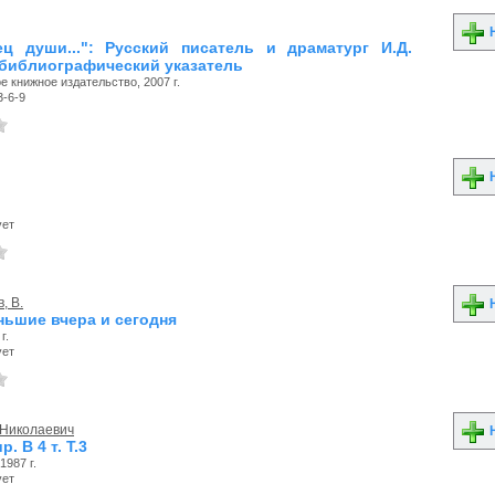
Н
ц души...": Русский писатель и драматург И.Д.
 библиографический указатель
 книжное издательство, 2007 г.
3-6-9
Н
ует
, В.
Н
ньшие вчера и сегодня
г.
ует
 Николаевич
Н
. В 4 т. Т.3
987 г.
ует