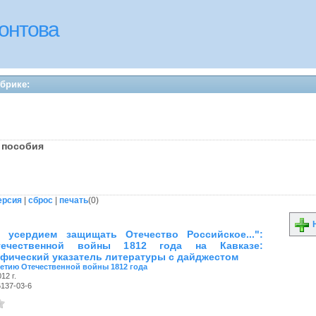
онтова
убрике:
 пособия
ерсия
|
сброс
|
печать
(
0
)
Н
 усердием защищать Отечество Российское...":
ечественной войны 1812 года на Кавказе:
фический указатель литературы с дайджестом
летию Отечественной войны 1812 года
12 г.
6137-03-6