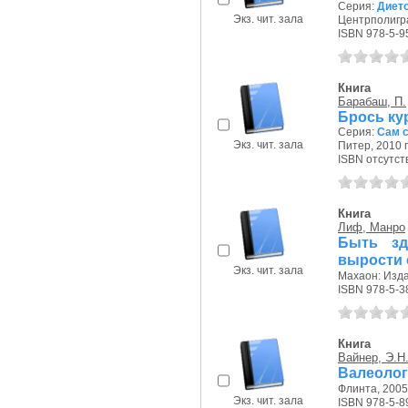
Серия:
Диет
Экз. чит. зала
Центрполигра
ISBN 978-5-9
Книга
Барабаш, П.
Брось ку
Серия:
Сам с
Экз. чит. зала
Питер, 2010 г
ISBN отсутст
Книга
Лиф, Манро
Быть зд
вырости 
Экз. чит. зала
Махаон: Издан
ISBN 978-5-3
Книга
Вайнер, Э.Н
Валеолог
Флинта, 2005 
Экз. чит. зала
ISBN 978-5-8