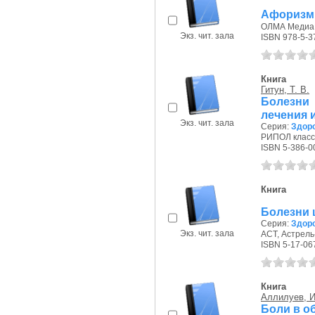
Афоризмы
ОЛМА Медиа Г
Экз. чит. зала
ISBN 978-5-3
Книга
Гитун, Т. В.
Болезни
лечения 
Экз. чит. зала
Серия:
Здоро
РИПОЛ класси
ISBN 5-386-0
Книга
Болезни 
Серия:
Здоро
Экз. чит. зала
АСТ, Астрель-
ISBN 5-17-06
Книга
Аллилуев, И
Боли в о