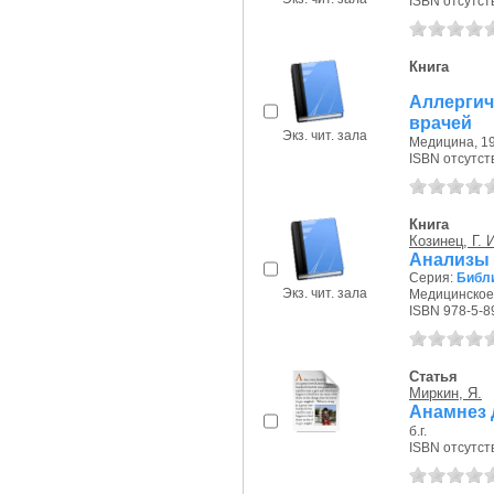
ISBN отсутст
Книга
Аллерги
врачей
Экз. чит. зала
Медицина, 19
ISBN отсутст
Книга
Козинец, Г. 
Анализы 
Серия:
Библи
Экз. чит. зала
Медицинское
ISBN 978-5-8
Статья
Миркин, Я.
Анамнез 
б.г.
ISBN отсутст