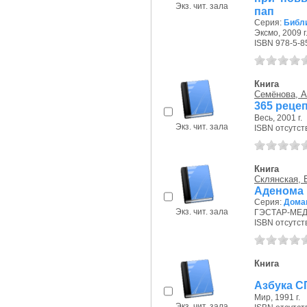
Экз. чит. зала
пап
Серия:
Библи
Эксмо, 2009 г
ISBN 978-5-8
Книга
Семёнова, А
365 реце
Весь, 2001 г.
Экз. чит. зала
ISBN отсутст
Книга
Склянская, Е
Аденома 
Серия:
Дома
Экз. чит. зала
ГЭСТАР-МЕД, 
ISBN отсутст
Книга
Азбука С
Мир, 1991 г.
Экз. чит. зала