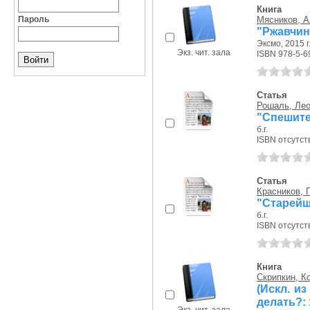
Книга
Пароль
Мясников, А
"Ржавчин
Эксмо, 2015 г
Экз. чит. зала
ISBN 978-5-6
Статья
Рошаль, Ле
"Спешите
б.г.
ISBN отсутст
Статья
Красников, 
"Старейш
б.г.
ISBN отсутст
Книга
Скрипкин, К
(Искл. и
делать?: 