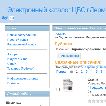
Электронный каталог ЦБС г.Лерм
👓
rus
Поиск :
Электронный каталог: Книги в р
Рубрики
Новые поступления
--> Здравоохранение. Медицинские 
Простой поиск
Рубрика
Расширенный поиск
Здравоохранение. 
Название:
Авторы
Печать списка
Издательства
Связанные описания:
Серии
Отобрать для печати:
страницу
|
инв
Тезаурус (Рубрики)
Первая
1
2
3
4
5
6
Информация о фонде
Статья
Помощь
Рошаль, Ле
"Гордост
б.г.
Личный кабинет :
ISBN отсутст
Штрих-код