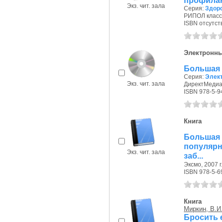
профилак
Экз. чит. зала
Серия:
Здоро
РИПОЛ класси
ISBN отсутст
Электронны
Большая 
Серия:
Элек
Экз. чит. зала
ДиректМедиа 
ISBN 978-5-9
Книга
Большая
популярн
Экз. чит. зала
заб...
Эксмо, 2007 г
ISBN 978-5-6
Книга
Миркин, В.И
Бросить 