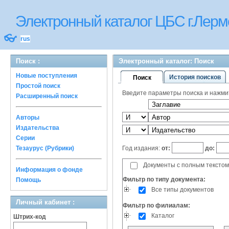
Электронный каталог ЦБС г.Лерм
👓
rus
Поиск :
Электронный каталог: Поиск
Новые поступления
История поисков
Поиск
Простой поиск
Введите параметры поиска и нажмите
Расширенный поиск
Авторы
Издательства
Серии
Год издания:
от:
до:
Тезаурус (Рубрики)
Документы с полным текстом
Информация о фонде
Фильтр по типу документа:
Помощь
Все типы документов
Личный кабинет :
Фильтр по филиалам:
Каталог
Штрих-код