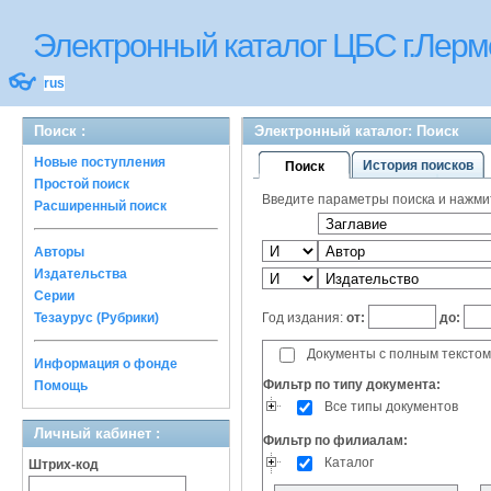
Электронный каталог ЦБС г.Лерм
👓
rus
Поиск :
Электронный каталог: Поиск
Новые поступления
История поисков
Поиск
Простой поиск
Введите параметры поиска и нажмите
Расширенный поиск
Авторы
Издательства
Серии
Год издания:
от:
до:
Тезаурус (Рубрики)
Документы с полным текстом
Информация о фонде
Фильтр по типу документа:
Помощь
Все типы документов
Личный кабинет :
Фильтр по филиалам:
Каталог
Штрих-код