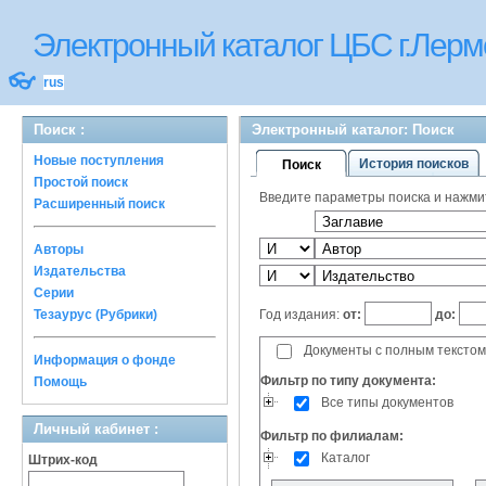
Электронный каталог ЦБС г.Лерм
👓
rus
Поиск :
Электронный каталог: Поиск
Новые поступления
История поисков
Поиск
Простой поиск
Введите параметры поиска и нажмите
Расширенный поиск
Авторы
Издательства
Серии
Год издания:
от:
до:
Тезаурус (Рубрики)
Документы с полным текстом
Информация о фонде
Фильтр по типу документа:
Помощь
Все типы документов
Личный кабинет :
Фильтр по филиалам:
Каталог
Штрих-код