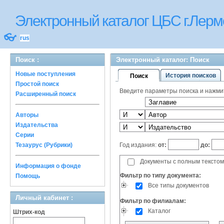
Электронный каталог ЦБС г.Лерм
👓
rus
Поиск :
Электронный каталог: Поиск
Новые поступления
История поисков
Поиск
Простой поиск
Введите параметры поиска и нажмите
Расширенный поиск
Авторы
Издательства
Серии
Год издания:
от:
до:
Тезаурус (Рубрики)
Документы с полным текстом
Информация о фонде
Фильтр по типу документа:
Помощь
Все типы документов
Личный кабинет :
Фильтр по филиалам:
Каталог
Штрих-код