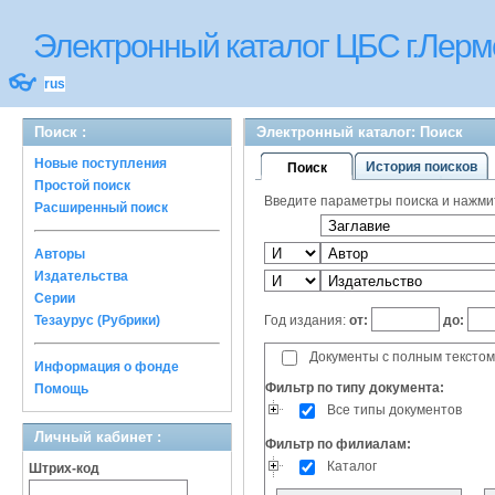
Электронный каталог ЦБС г.Лерм
👓
rus
Поиск :
Электронный каталог: Поиск
Новые поступления
История поисков
Поиск
Простой поиск
Введите параметры поиска и нажмите
Расширенный поиск
Авторы
Издательства
Серии
Год издания:
от:
до:
Тезаурус (Рубрики)
Документы с полным текстом
Информация о фонде
Фильтр по типу документа:
Помощь
Все типы документов
Личный кабинет :
Фильтр по филиалам:
Каталог
Штрих-код