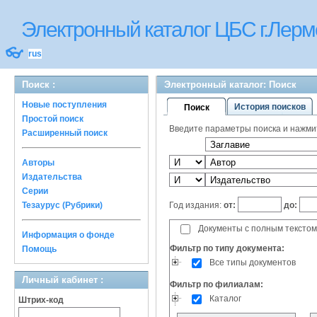
Электронный каталог ЦБС г.Лерм
👓
rus
Поиск :
Электронный каталог: Поиск
Новые поступления
История поисков
Поиск
Простой поиск
Введите параметры поиска и нажмите
Расширенный поиск
Авторы
Издательства
Серии
Год издания:
от:
до:
Тезаурус (Рубрики)
Документы с полным текстом
Информация о фонде
Фильтр по типу документа:
Помощь
Все типы документов
Личный кабинет :
Фильтр по филиалам:
Каталог
Штрих-код