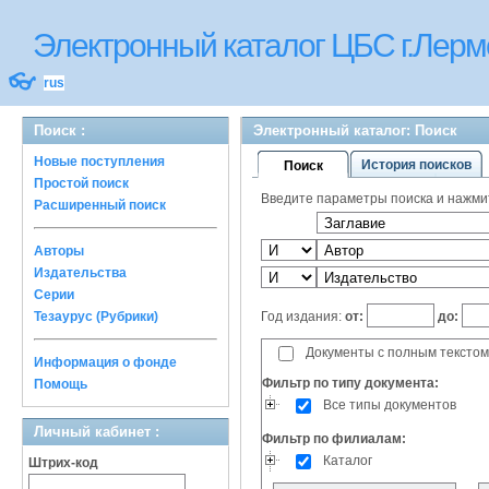
Электронный каталог ЦБС г.Лерм
👓
rus
Поиск :
Электронный каталог: Поиск
Новые поступления
История поисков
Поиск
Простой поиск
Введите параметры поиска и нажмите
Расширенный поиск
Авторы
Издательства
Серии
Год издания:
от:
до:
Тезаурус (Рубрики)
Документы с полным текстом
Информация о фонде
Фильтр по типу документа:
Помощь
Все типы документов
Личный кабинет :
Фильтр по филиалам:
Каталог
Штрих-код