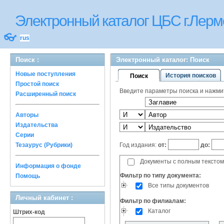
Электронный каталог ЦБС г.Лерм
👓
rus
Поиск :
Электронный каталог: Поиск
Новые поступления
История поисков
Поиск
Простой поиск
Введите параметры поиска и нажмите
Расширенный поиск
Авторы
Издательства
Серии
Год издания:
от:
до:
Тезаурус (Рубрики)
Документы с полным текстом
Информация о фонде
Фильтр по типу документа:
Помощь
Все типы документов
Личный кабинет :
Фильтр по филиалам:
Каталог
Штрих-код