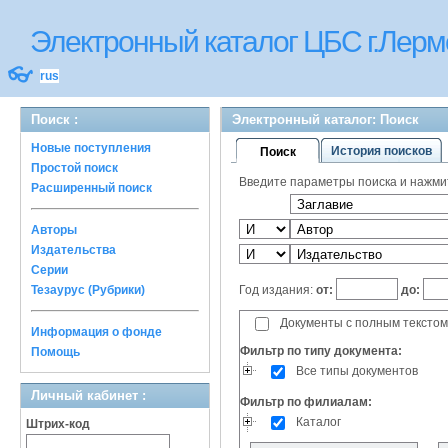
Электронный каталог ЦБС г.Лерм
👓
rus
Поиск :
Электронный каталог: Поиск
Новые поступления
История поисков
Поиск
Простой поиск
Введите параметры поиска и нажмите
Расширенный поиск
Авторы
Издательства
Серии
Год издания:
от:
до:
Тезаурус (Рубрики)
Документы с полным текстом
Информация о фонде
Фильтр по типу документа:
Помощь
Все типы документов
Личный кабинет :
Фильтр по филиалам:
Каталог
Штрих-код